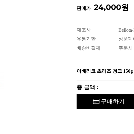
24,000원
판매가
제조사
Bellota-
유통기한
상품페
배송비결제
주문시
이베리코 초리조 청크 150g
총 금액 :
구매하기