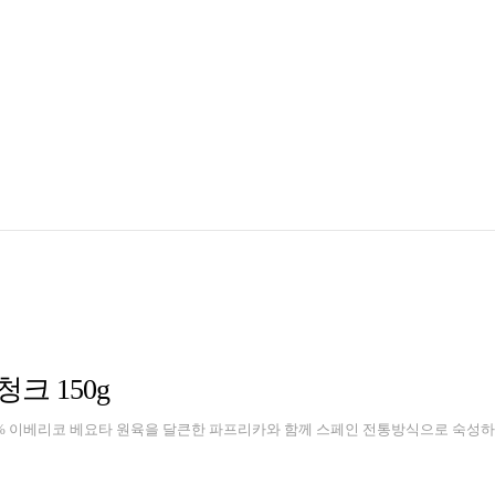
크 150g
% 이베리코 베요타 원육을 달큰한 파프리카와 함께 스페인 전통방식으로 숙성하