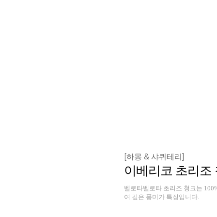
[하몽 & 샤퀴테리]
이베리코 초리조 청
벨로타벨로타 초리조 청크는 100
여 깊은 풍미가 특징입니다.