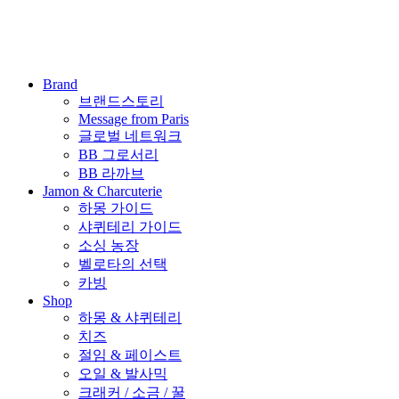
Brand
브랜드스토리
Message from Paris
글로벌 네트워크
BB 그로서리
BB 라까브
Jamon & Charcuterie
하몽 가이드
샤퀴테리 가이드
소싱 농장
벨로타의 선택
카빙
Shop
하몽 & 샤퀴테리
치즈
절임 & 페이스트
오일 & 발사믹
크래커 / 소금 / 꿀