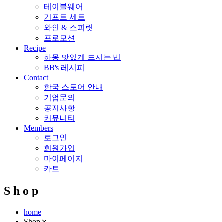
테이블웨어
기프트 세트
와인 & 스피릿
프로모션
Recipe
하몽 맛있게 드시는 법
BB's 레시피
Contact
한국 스토어 안내
기업문의
공지사항
커뮤니티
Members
로그인
회원가입
마이페이지
카트
S
h
o
p
home
Shop