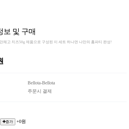
보 및 구매
, 만체고 치즈50g 제품으로 구성된 이 세트 하나면 나만의 홈파티 완성!
원
Bellota-Bellota
주문시 결제
+0원
증가