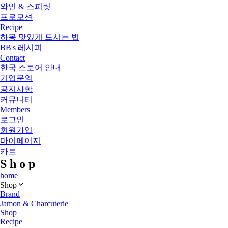
와인 & 스피릿
프로모션
Recipe
하몽 맛있게 드시는 법
BB's 레시피
Contact
한국 스토어 안내
기업문의
공지사항
커뮤니티
Members
로그인
회원가입
마이페이지
카트
S
h
o
p
home
Shop
Brand
Jamon & Charcuterie
Shop
Recipe