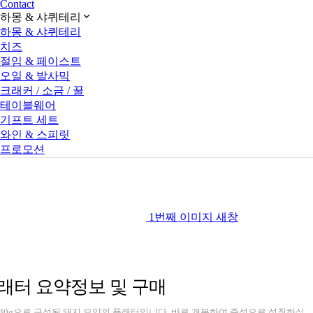
Contact
하몽 & 샤퀴테리
하몽 & 샤퀴테리
치즈
절임 & 페이스트
오일 & 발사믹
크래커 / 소금 / 꿀
테이블웨어
기프트 세트
와인 & 스피릿
프로모션
1번째 이미지 새창
플래터
요약정보 및 구매
각 30g으로 구성된 돼지 모양의 플래터입니다. 바로 개봉하여 즉석으로 섭취하실