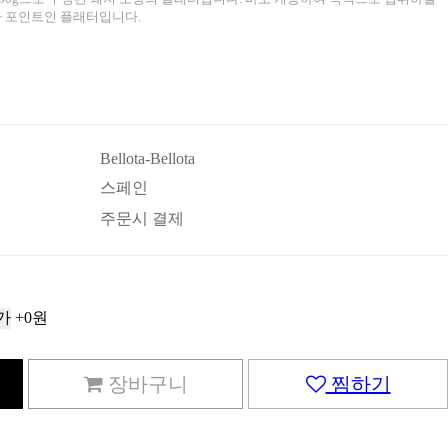
가 포인트인 플래터입니다.
Bellota-Bellota
스페인
주문시 결제
가
+0원
장바구니
찜하기