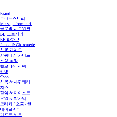
Brand
브랜드스토리
Message from Paris
글로벌 네트워크
BB 그로서리
BB 라까브
Jamon & Charcuterie
하몽 가이드
샤퀴테리 가이드
소싱 농장
벨로타의 선택
카빙
Shop
하몽 & 샤퀴테리
치즈
절임 & 페이스트
오일 & 발사믹
크래커 / 소금 / 꿀
테이블웨어
기프트 세트