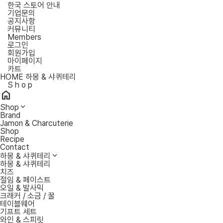
한국 스토어 안내
기업문의
공지사항
커뮤니티
Members
로그인
회원가입
마이페이지
카트
HOME
하몽 & 샤퀴테리
S
h
o
p
home
Shop
Brand
Jamon & Charcuterie
Shop
Recipe
Contact
하몽 & 샤퀴테리
하몽 & 샤퀴테리
치즈
절임 & 페이스트
오일 & 발사믹
크래커 / 소금 / 꿀
테이블웨어
기프트 세트
와인 & 스피릿